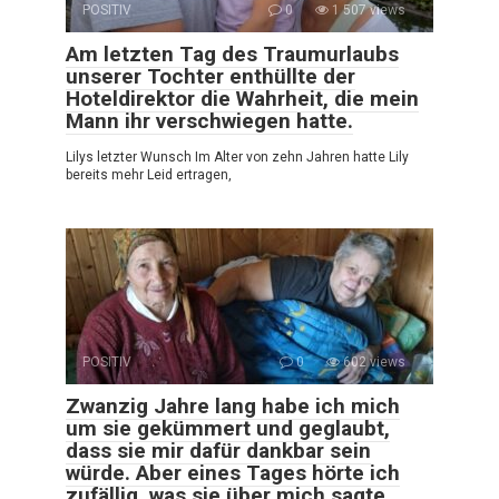
POSITIV
0
1 507 views
Am letzten Tag des Traumurlaubs
unserer Tochter enthüllte der
Hoteldirektor die Wahrheit, die mein
Mann ihr verschwiegen hatte.
Lilys letzter Wunsch Im Alter von zehn Jahren hatte Lily
bereits mehr Leid ertragen,
POSITIV
0
602 views
Zwanzig Jahre lang habe ich mich
um sie gekümmert und geglaubt,
dass sie mir dafür dankbar sein
würde. Aber eines Tages hörte ich
zufällig, was sie über mich sagte.