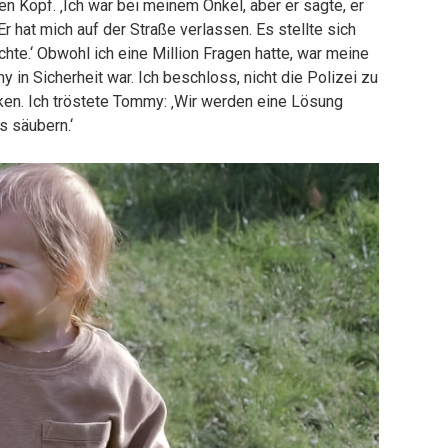
den Kopf. ‚Ich war bei meinem Onkel, aber er sagte, er
 hat mich auf der Straße verlassen. Es stellte sich
chte.‘ Obwohl ich eine Million Fragen hatte, war meine
 in Sicherheit war. Ich beschloss, nicht die Polizei zu
cken. Ich tröstete Tommy: ‚Wir werden eine Lösung
s säubern.‘