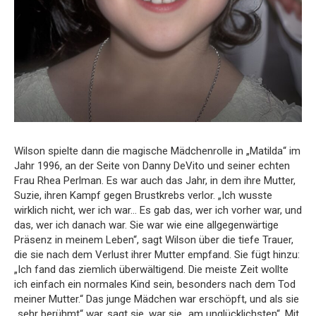
Wilson spielte dann die magische Mädchenrolle in „Matilda“ im
Jahr 1996, an der Seite von Danny DeVito und seiner echten
Frau Rhea Perlman. Es war auch das Jahr, in dem ihre Mutter,
Suzie, ihren Kampf gegen Brustkrebs verlor. „Ich wusste
wirklich nicht, wer ich war… Es gab das, wer ich vorher war, und
das, wer ich danach war. Sie war wie eine allgegenwärtige
Präsenz in meinem Leben“, sagt Wilson über die tiefe Trauer,
die sie nach dem Verlust ihrer Mutter empfand. Sie fügt hinzu:
„Ich fand das ziemlich überwältigend. Die meiste Zeit wollte
ich einfach ein normales Kind sein, besonders nach dem Tod
meiner Mutter.“ Das junge Mädchen war erschöpft, und als sie
„sehr berühmt“ war, sagt sie, war sie „am unglücklichsten“. Mit