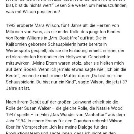
bist, bist du nichts wert.“ Lesen Sie weiter, um herauszufinden,
was mit Wilson passiert ist!
1993 eroberte Mara Wilson, fünf Jahre alt, die Herzen von
Millionen von Fans, als sie in der Rolle des jüngsten Kindes
von Robin Williams in „Mrs. Doubtfire“ auftrat. Die in
Kalifornien geborene Schauspielerin hatte bereits in
Werbespots gespielt, als sie die Einladung erhielt, in einer der
erfolgreichsten Komödien der Hollywood-Geschichte
mitzuwirken. „Meine Eltern waren stolz, aber sie hielten mich
auf dem Boden. Wenn ich jemals etwas sagte wie: ‚Ich bin die
Beste!‘, erinnerte mich meine Mutter daran: ‚Du bist nur eine
Schauspielerin. Du bist nur ein Kind‘“, sagte Wilson, die jetzt 37
Jahre alt ist.
Nach ihrem Debüt auf der großen Leinwand erhielt sie die
Rolle der Susan Walker – die gleiche Rolle, die Natalie Wood
1947 spielte – im Film „Das Wunder von Manhattan“ aus dem
Jahr 1994. In einem Essay für den Guardian schreibt Wilson
über ihr Vorsprechen: „Ich las meine Dialoge für das
Produktionsteam und sagte ihnen, dass ich nicht an den