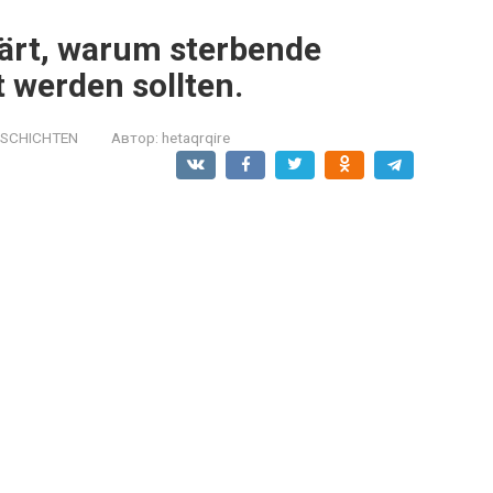
lärt, warum sterbende
 werden sollten.
ESCHICHTEN
Автор:
hetaqrqire