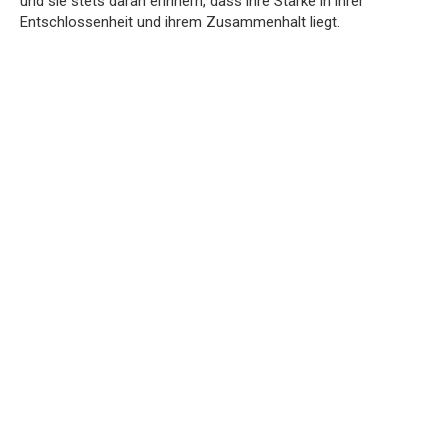
und sie stets daran erinnern, dass ihre Stärke in ihrer
Entschlossenheit und ihrem Zusammenhalt liegt.